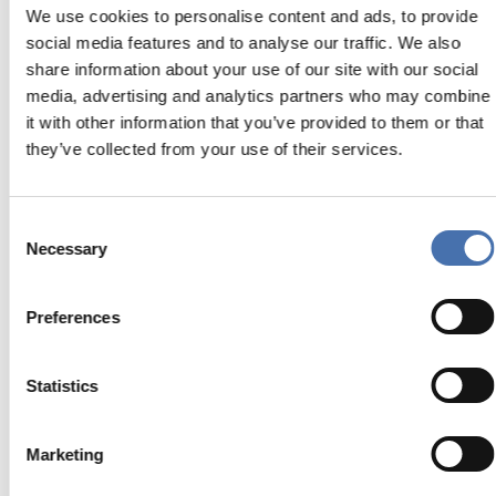
We use cookies to personalise content and ads, to provide
social media features and to analyse our traffic. We also
share information about your use of our site with our social
media, advertising and analytics partners who may combine
Tecnologia
it with other information that you’ve provided to them or that
they’ve collected from your use of their services.
Consent
Con la tecnologia di stampa digitale su vetro
Cromoglass
è
Necessary
Selection
possibile riprodurre su vetro immagini e pattern in modo
semplice e veloce a partire da un semplice file, anche
fornito dal cliente.
Preferences
I risultati sono ineguagliabili in termini estetici ma anche
funzionali: le stampe su vetro
Cromoglass
infatti
Statistics
permettono anche il controllo termico e solare. Con la
tecnica Double Vision, inoltre, è possibile riprodurre due
immagini diverse dalle due parti del vetro.
Marketing
Grazie al processo di tempra, i vetri stampati
Cromoglass
sono anche vetri di sicurezza idonei alla